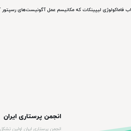
 فاماکولوژی لیپینکات که مکانیسم عمل آگونیست‌های رسپتور آد
انجمن پرستاری ایران