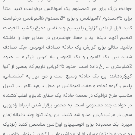
حوادث بزرگ برای هر ۵مصدوم یک آمبولانس درخواست کنید. مثلاً
برای ۳۵مصدوم ۷آمبولانس و برای 2۳مصدوم ۵آمبولانس درخواست
کنید. قبل از دادن گزارش با بیسیم چند نفس عمیق بکشید تا فرصت
تنظیم آنچه دیده اید و حفظ خونسردی در صدای خود را داشته
باشید. مثالی برای گزارش یک حادثه تصادف اتوبوس: «یک تصادف
شدید بین یک کامیون و یک اتوبوس به آدرس بزرگراه … حدود
2کیلومتری … رخ داده است. حدود ۳۵قربانی داریم که بعضی از آنها
گیرکردهاند؛ این یک حادثه وسیع است و من نیاز به آتشنشانی،
پلیس، گروه نجات و هفت آمبولانس در محل دارم.» نقص در کنترل
مناسب طرح ترافیک در صحنه حادثه یک خطای شایع و اغلب کشنده
در حوادث چند مصدومی است. به محض برقرار شدن ارتباط رادیویی
سعی در مرتب کردن آمد و شد کنید. این روند تنها چند دقیقه زمان
میبرد، یک محدوده برای اتومبیلهای اورژانس مشخص کنید (نزدیک
به صحنه حادثه) و سایر افراد و ماشینهایی را که در آن زمان خاص به