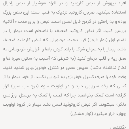
افراد بیهوش از نبض کاروتید و در افراد هوشیار از نبض رادیال
استفاده میکنیم. ضربان کاروتید نزدیک به قلب است؛ این نبض بزرگ
بوده و به راحتی در گردن قابل لمس است. نبض را برای مدت 1۰ثانیه
بررسی کنید، اگر نبض کاروتید ضعیف یا نامنظم است بیمار را در
تقدم اول (نوار قرمز) قرار دهید. درصورتی که نبض کاروتید ضعیف
باشد، بیمار را به عنوان شوک با بلند کردن پاها و افزایش خونرسانی به
مغز، ریه و قلب درمان کنید (به شرطی که آسیب به ستون مهره ها و
نخاع نداشته باشد). سپس سعی در کنترل خونریزیهای شدید کنید.
وقت خود را صرف کنترل خونریزی به تنهایی نکنید. از خود بیمار یا از
کسی که زخم سرپایی دارد و در اولویت سوم (برچسب سبز) قرار
گرفته است کمک بخواهید چرا که اغلب با کمک به پرسنل اورژانس
دلگرم میشوند. اگر نبض کاروتوئید لمس نشد بیمار در گروه اولویت
چهارم قرار میگیرد (نوار مشکی)
-2تنفس